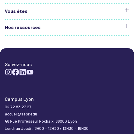
SEPR École des métiers
Vous êtes
SEPR international
Fonds Horizon SEPR
Une entreprise
Nos ressources
Un particulier
Un futur collaborateur
Événements
Actualités
Salle de presse
FAQ
Suivez-nous
Campus Lyon
04 72 83 27 27
accueil@sepr.edu
46 Rue Professeur Rochaix, 69003 Lyon
Lundi au Jeudi : 8H00 – 12H30 / 13H30 – 18H00