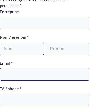
personnalisé.
Formulaire
Entreprise
formation
sur-
mesure
Nom / prénom
*
Nom
Nom
/
/
prénom
prénom
Email
*
Téléphone
*