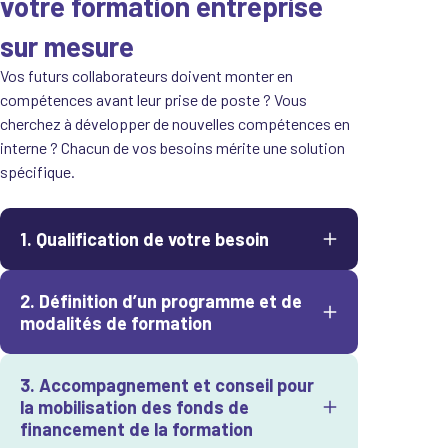
votre formation entreprise
sur mesure
Vos futurs collaborateurs doivent monter en
compétences avant leur prise de poste ? Vous
cherchez à développer de nouvelles compétences en
interne ? Chacun de vos besoins mérite une solution
spécifique.
1. Qualification de votre besoin
Un expert métier vous rencontre et détermine
2. Définition d’un programme et de
avec vous les compétences à développer, en
modalités de formation
analysant vos postes de travail. Il prend en
compte vos spécificités « métier » d’une part,
Une fois le besoin qualifié, nous définissons une
et organisationnelles d’autre part.
3. Accompagnement et conseil pour
solution de formation adaptée. Le contenu, la
la mobilisation des fonds de
durée (de 1 jour à plusieurs semaines), le
financement de la formation
caractère certifiant ou non, le lieu de formation,